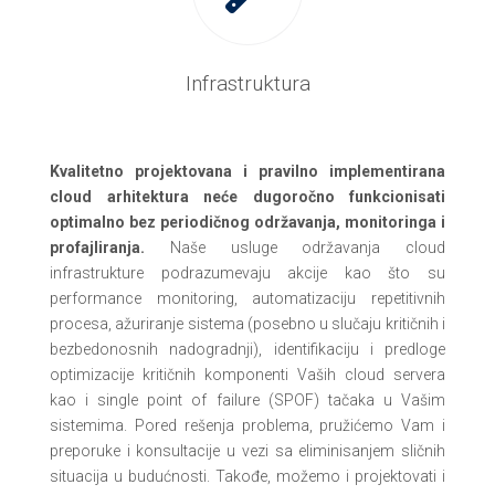
Infrastruktura
Kvalitetno projektovana i pravilno implementirana
cloud arhitektura neće dugoročno funkcionisati
optimalno bez periodičnog održavanja, monitoringa i
profajliranja.
Naše usluge održavanja cloud
infrastrukture podrazumevaju akcije kao što su
performance monitoring, automatizaciju repetitivnih
procesa, ažuriranje sistema (posebno u slučaju kritičnih i
bezbedonosnih nadogradnji), identifikaciju i predloge
optimizacije kritičnih komponenti Vaših cloud servera
kao i single point of failure (SPOF) tačaka u Vašim
sistemima. Pored rešenja problema, pružićemo Vam i
preporuke i konsultacije u vezi sa eliminisanjem sličnih
situacija u budućnosti. Takođe, možemo i projektovati i