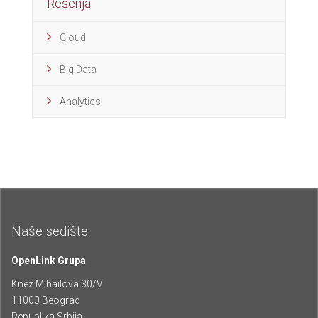
Rešenja
Cloud
Big Data
Analytics
Naše sedište
OpenLink Grupa
Knez Mihailova 30/V
11000 Beograd
Republika Srbija