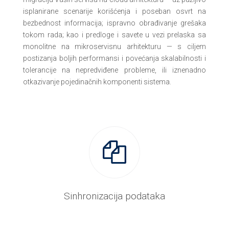
isplanirane scenarije korišćenja i poseban osvrt na
bezbednost informacija; ispravno obrađivanje grešaka
tokom rada; kao i predloge i savete u vezi prelaska sa
monolitne na mikroservisnu arhitekturu — s ciljem
postizanja boljih performansi i povećanja skalabilnosti i
tolerancije na nepredviđene probleme, ili iznenadno
otkazivanje pojedinačnih komponenti sistema.
Sinhronizacija podataka