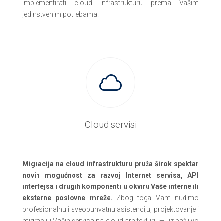
implementirati cloud infrastrukturu prema Vašim
jedinstvenim potrebama.
Cloud servisi
Migracija na cloud infrastrukturu pruža širok spektar
novih mogućnost za razvoj Internet servisa, API
interfejsa i drugih komponenti u okviru Vaše interne ili
eksterne poslovne mreže.
Zbog toga Vam nudimo
profesionalnu i sveobuhvatnu asistenciju, projektovanje i
migraciju Vaših servisa na cloud arhitekturu — uz pažljivo