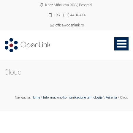
Knez Mihailova 30/V, Beograd
+381 (11) 4404 414
office@openlink.rs
Cloud
Navigacija:
Home
\
Informaciono-komunikacione tehnologije
\
Rešenja
\ Cloud