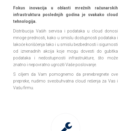
Fokus inovacija u oblasti mrežnih računarskih
infrastruktura poslednjih godina je svakako cloud
tehnologija.
Distribucija Vaših servisa i podataka u cloud donosi
mnoge prednosti, kako u smislu dostupnosti podataka i
lakoće korišćenja tako i u smislu bezbednosti i sigurnosti
od iznenadnih akcija koje mogu dovesti do gubitka
podataka i nedostupnosti infrastrukture, što može
znatno i nepovratno ugroziti Vaše poslovanje.
S ciljem da Vam pomognemo da prenebregnete ove
prepreke, nudimo sveobuhvatna cloud rešenja za Vas i
Vašu firmu.