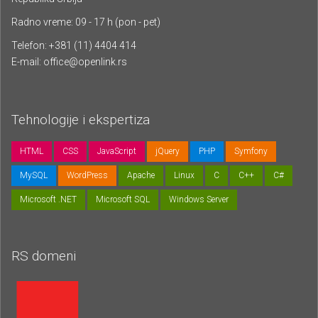
Radno vreme: 09 - 17 h (pon - pet)
Telefon: +381 (11) 4404 414
E-mail:
office@openlink.rs
Tehnologije i ekspertiza
HTML
CSS
JavaScript
jQuery
PHP
Symfony
MySQL
WordPress
Apache
Linux
C
C++
C#
Microsoft .NET
Microsoft SQL
Windows Server
RS domeni