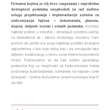
Firmama kojima je cilj brzo reagovanje i neprekidna
dostupnost podataka neophodnih za rad nudimo
uslugu projektovanja i implementacije sistema za
sinhronizaciju fajlova — dokumenata, planova,
dopisa, deljenih lozinki i ostalih podataka.
Koristeći
najbolje prakse u industriji i obraćajući posebnu pažnju
na bezbednost ali i lakoću korišćenja, možemo Vam
pomoći da učinite sve svoje najbitnije podatke dostupne
zaposlenima u bilo koje doba, kao i da omogućite lako
deljenje i kolaboraciju u okviru svoje interne korporativne
mreže. Pobrinućemo se da Vaš sistem upravljanja
podacima koji su neophodni za funkcionisanje Vašeg
poslovanja bude bezbedan, tolerantan na napade i uvek
dostupan — prema dozvolama i pravima pristupa koje Vi
utvrdite.