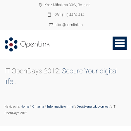
Knez Mihailova 30/V, Beograd
+381 (11) 4404 414
office@openlink.rs
IT OpenDays 2012:
Secure Your digital
life...
Navigacija:
Home
\
O nama
\
Informacije o firmi
\
Društvena odgovornost
\ IT
OpenDays 2012