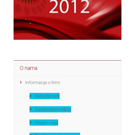
O nama
Informacije o firmi
Menadžment
Savetodavni odbor
Misija i vizija