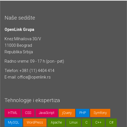
Naše sedište
OpenLink Grupa
Knez Mihailova 30/V
11000 Beograd
Republika Srbija
Radno vreme: 09 - 17 h (pon - pet)
Telefon: +381 (11) 4404 414
E-mail:
office@openlink.rs
Tehnologije i ekspertiza
HTML
CSS
JavaScript
jQuery
PHP
Symfony
MySQL
WordPress
Apache
Linux
C
C++
C#