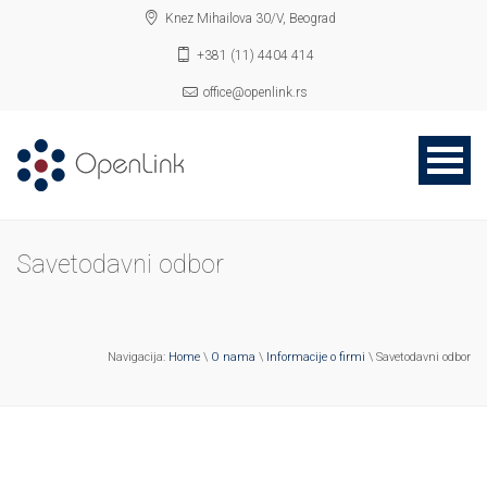
Knez Mihailova 30/V, Beograd
+381 (11) 4404 414
office@openlink.rs
Savetodavni odbor
Navigacija:
Home
\
O nama
\
Informacije o firmi
\ Savetodavni odbor