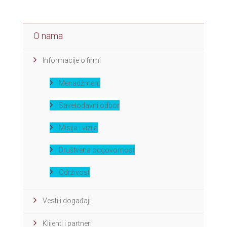
O nama
Informacije o firmi
Menadžment
Savetodavni odbor
Misija i vizija
Društvena odgovornost
Održivost
Vesti i događaji
Klijenti i partneri