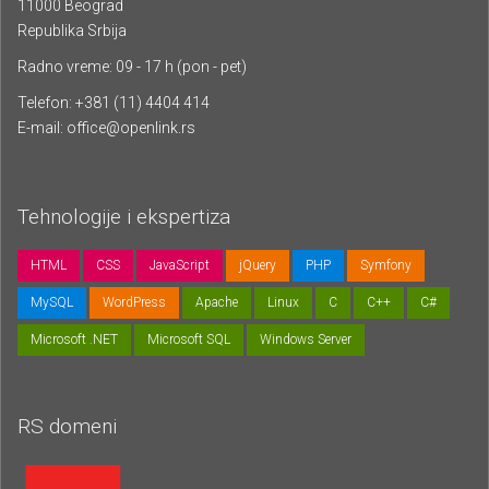
11000 Beograd
Republika Srbija
Radno vreme: 09 - 17 h (pon - pet)
Telefon: +381 (11) 4404 414
E-mail:
office@openlink.rs
Tehnologije i ekspertiza
HTML
CSS
JavaScript
jQuery
PHP
Symfony
MySQL
WordPress
Apache
Linux
C
C++
C#
Microsoft .NET
Microsoft SQL
Windows Server
RS domeni